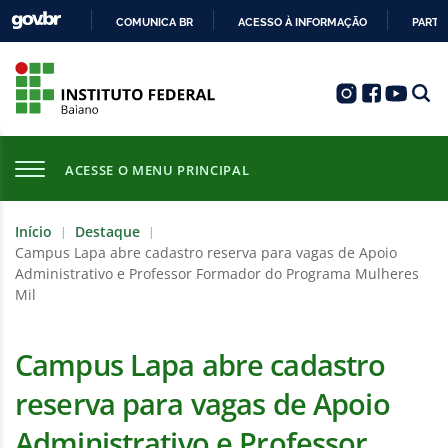
COMUNICA BR
ACESSO À INFORMAÇÃO
PARTI
IR
PARA
O
CONTEÚDO
ACESSE O MENU PRINCIPAL
Início
Destaque
|
|
Campus Lapa abre cadastro reserva para vagas de Apoio
Administrativo e Professor Formador do Programa Mulheres
Mil
Campus Lapa abre cadastro
reserva para vagas de Apoio
Administrativo e Professor