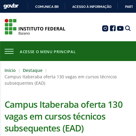
COMUNICA BR
ACESSO À INFORMAÇÃO
PARTI
IR
PARA
O
CONTEÚDO
ACESSE O MENU PRINCIPAL
Início
Destaque
|
|
Campus Itaberaba oferta 130 vagas em cursos técnicos
subsequentes (EAD)
Campus Itaberaba oferta 130
vagas em cursos técnicos
subsequentes (EAD)