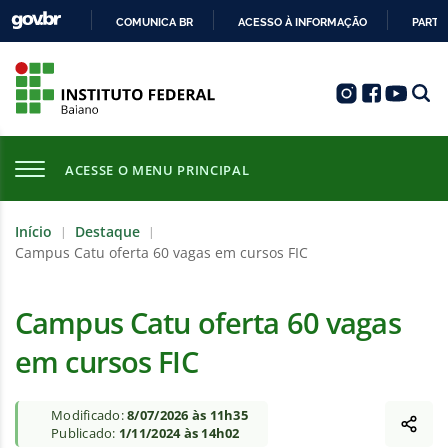
COMUNICA BR
ACESSO À INFORMAÇÃO
PARTI
IR
PARA
O
CONTEÚDO
ACESSE O MENU PRINCIPAL
Início
Destaque
|
|
Campus Catu oferta 60 vagas em cursos FIC
Campus Catu oferta 60 vagas
em cursos FIC
Modificado:
8/07/2026 às 11h35
Publicado:
1/11/2024 às 14h02