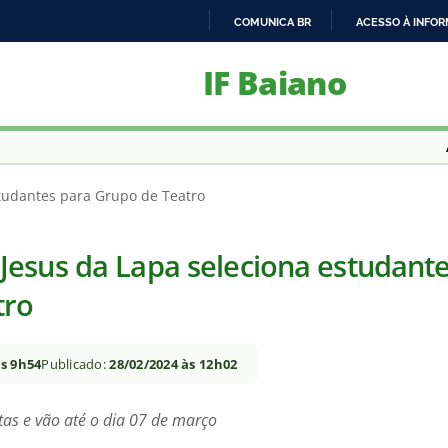
COMUNICA BR
ACESSO À INFO
IR
IF Baiano
PARA
O
CONTEÚDO
tudantes para Grupo de Teatro
esus da Lapa seleciona estudante
tro
às 9h54
Publicado:
28/02/2024 às 12h02
itas e vão até o dia 07 de março