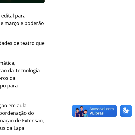
edital para
 de março e poderão
dades de teatro que
mática,
tão da Tecnologia
bros da
po para
ação em aula
 Coordenação do
enação de Extensão,
us da Lapa.