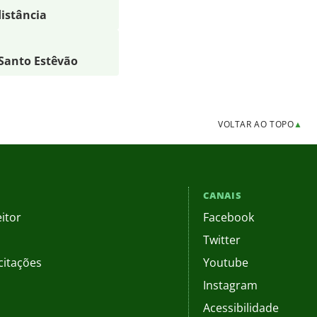
distância
 Santo Estêvão
VOLTAR AO TOPO
▲
CANAIS
itor
Facebook
Twitter
citações
Youtube
Instagram
Acessibilidade