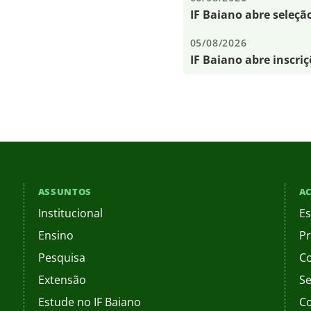
IF Baiano abre seleçã
05/08/2026
IF Baiano abre inscri
ASSUNTOS
AC
Institucional
Es
Ensino
Pr
Pesquisa
C
Extensão
Se
Estude no IF Baiano
C