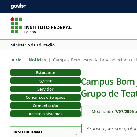
Ministério da Educação
Início
Notícias
Campus Bom Jesus da Lapa seleciona es
|
|
Estudante
Campus Bom J
Egresso
Servidor
Grupo de Tea
Concursos e Seleções
Comunicação
Modificado:
7/07/2026 
Acesso a sistemas
As inscrições são gratu
INSTITUCIONAL