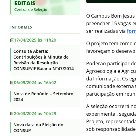
EDITAIS
Base jurídica da estrutura
Supervisão
Auditorias
organizacional e das
Central de Seleção
Itaberaba
competências
Convênios e Transferências
O Campus Bom Jesus da
Itapetinga
preencher 15 vagas em
Principais cargos e respectivos
Receitas e Despesas
INFORMES
ocupantes
ser realizadas via
for
Santa Inês
Licitações e contratos
Telefones, endereços e e-mails
17/04/2025 às 11h20
Senhor do Bonfim
O projeto tem como o
dos ocupantes dos principais
Servidores
cargos
favoreçam o desenvol
Consulta Aberta:
Serrinha
Contribuições à Minuta de
Fundação de Apoio
Agenda de Autoridades
Revisão da Resolução
Teixeira de Freitas
Poderão participar d
Informações Classificadas
CONSUP/IF Baiano N°47/2014
Agroecologia e Agric
Horário de atendimento
Uruçuca
da Informação. Os eg
Serviço de informação ao
Currículos dos principais cargos
06/09/2024 às 16h02
Valença
Cidadão – SIC
comunidade externa 
Revisão e Consolidação dos
participação em reuni
Nota de Repúdio – Setembro
Perguntas Frequentes
Xique-Xique
Atos Normativos – Decreto
2024
10.139/2019
Dados Abertos
A seleção ocorrerá no
20/03/2024 às 10h29
experimental, seguida
Lei Geral de Proteção de Dados
Projeto, representada
Nova data da Eleição do
Flexibilização de Jornada de
sob responsabilidade
CONSUP
Trabalho TAE