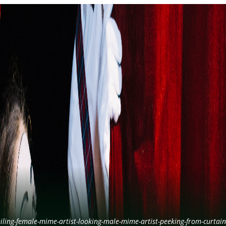
iling-female-mime-artist-looking-male-mime-artist-peeking-from-curtai