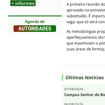
+ informes
A primeira reunião d
Outros
aprovado na entrevis
substituído. É import
Agenda de
vaga, que só será co
AUTORIDADES
As metodologias prop
aperfeiçoamento técni
que maximizam o pote
suas áreas de formaç
Últimas Notícias
07/08/2026
Campus Senhor do Bon
06/08/2026