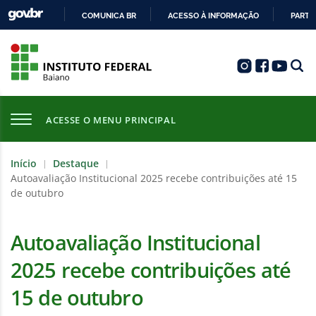
COMUNICA BR
ACESSO À INFORMAÇÃO
PARTI
IR
PARA
O
CONTEÚDO
ACESSE O MENU PRINCIPAL
Início
Destaque
|
|
Autoavaliação Institucional 2025 recebe contribuições até 15
de outubro
Autoavaliação Institucional
2025 recebe contribuições até
15 de outubro