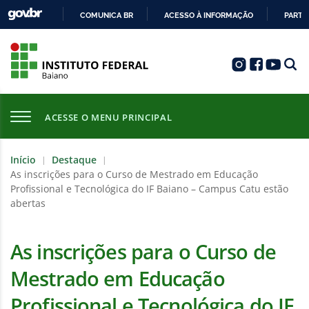
COMUNICA BR
ACESSO À INFORMAÇÃO
PARTI
IR
PARA
O
CONTEÚDO
ACESSE O MENU PRINCIPAL
Início
Destaque
|
|
As inscrições para o Curso de Mestrado em Educação
Profissional e Tecnológica do IF Baiano – Campus Catu estão
abertas
As inscrições para o Curso de
Mestrado em Educação
Profissional e Tecnológica do IF