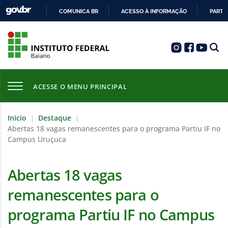
COMUNICA BR
ACESSO À INFORMAÇÃO
PARTI
IR
PARA
O
CONTEÚDO
ACESSE O MENU PRINCIPAL
Início
Destaque
|
|
Abertas 18 vagas remanescentes para o programa Partiu IF no
Campus Uruçuca
Abertas 18 vagas
remanescentes para o
programa Partiu IF no Campus