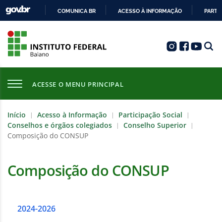
COMUNICA BR
ACESSO À INFORMAÇÃO
PARTI
IR
PARA
O
CONTEÚDO
ACESSE O MENU PRINCIPAL
Início
Acesso à Informação
Participação Social
|
|
|
Conselhos e órgãos colegiados
Conselho Superior
|
|
Composição do CONSUP
Composição do CONSUP
2024-2026