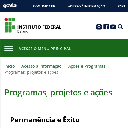
COMUNICA BR
ACESSO À INFORMAÇÃO
PARTI
IR
PARA
O
CONTEÚDO
ACESSE O MENU PRINCIPAL
Início
Acesso à Informação
Ações e Programas
|
|
|
Programas, projetos e ações
Programas, projetos e ações
Permanência e Êxito