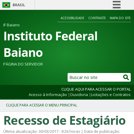
BRASIL
Simplifique!
ACESSIBILIDADE
CONTRASTE
MAPA DO SITE
Comunica BR
IF Baiano
Instituto Federal
Participe
Acesso à informação
Baiano
Legislação
Canais
PÁGINA DO SERVIDOR
CLIQUE AQUI PARA ACESSAR O PORTAL
Acesso à Informação
|
Ouvidoria
|
Licitações e Contratos
Recesso de Estagiário
Última atualização: 30/03/2017 - 9:26 horas | Data de publicação: