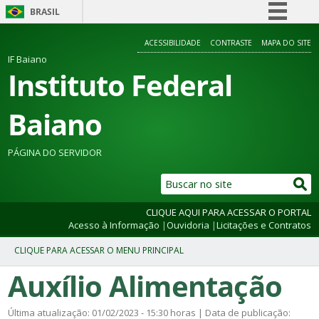
BRASIL
Simplifique!
ACESSIBILIDADE
CONTRASTE
MAPA DO SITE
Comunica BR
IF Baiano
Instituto Federal
Participe
Acesso à informação
Baiano
Legislação
Canais
PÁGINA DO SERVIDOR
CLIQUE AQUI PARA ACESSAR O PORTAL
Acesso à Informação
|
Ouvidoria
|
Licitações e Contratos
Auxílio Alimentação
Última atualização: 01/02/2023 - 15:30 horas | Data de publicação: