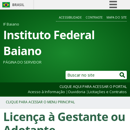
BRASIL
Simplifique!
ACESSIBILIDADE
CONTRASTE
MAPA DO SITE
Comunica BR
IF Baiano
Instituto Federal
Participe
Acesso à informação
Baiano
Legislação
Canais
PÁGINA DO SERVIDOR
CLIQUE AQUI PARA ACESSAR O PORTAL
Acesso à Informação
|
Ouvidoria
|
Licitações e Contratos
Licença à Gestante ou
Adotante