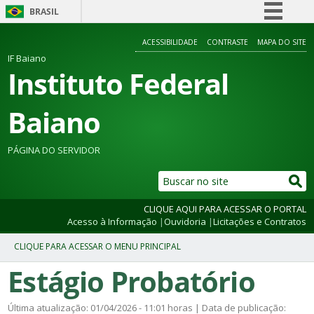
BRASIL
Simplifique!
ACESSIBILIDADE
CONTRASTE
MAPA DO SITE
Comunica BR
IF Baiano
Instituto Federal
Participe
Acesso à informação
Baiano
Legislação
Canais
PÁGINA DO SERVIDOR
CLIQUE AQUI PARA ACESSAR O PORTAL
Acesso à Informação
|
Ouvidoria
|
Licitações e Contratos
Estágio Probatório
Última atualização: 01/04/2026 - 11:01 horas | Data de publicação: