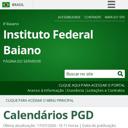
BRASIL
Simplifique!
ACESSIBILIDADE
CONTRASTE
MAPA DO SITE
Comunica BR
IF Baiano
Instituto Federal
Participe
Acesso à informação
Baiano
Legislação
Canais
PÁGINA DO SERVIDOR
CLIQUE AQUI PARA ACESSAR O PORTAL
Acesso à Informação
|
Ouvidoria
|
Licitações e Contratos
Calendários PGD
Última atualização: 17/07/2026 - 15:11 horas | Data de publicação: