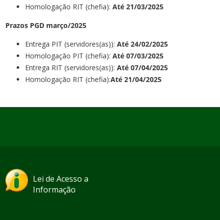
Homologação RIT (chefia):
Até
21/0
3
/2025
Prazos PGD março/2025
Entrega PIT (servidores(as)):
Até 2
4
/
0
2/202
5
Homologação PIT (chefia):
Até 07
/0
3
/2025
Entrega RIT (servidores(as)):
Até
07/0
4
/2025
Homologação RIT (chefia):
Até
21/0
4
/2025
Lei de Acesso a
Informação