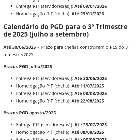
Entrega RIT (servidores(as)):
Até
09/01
/2026
Homologação RIT (chefia):
Até 23
/01
/2026
Calendário do PGD para o 3º Trimestre
de 2025 (julho a setembro)
Até 30
/06/2025
– Prazo para chefias construírem o PES do 3º
trimestre/2025
Prazos PGD julho/2025
Entrega PIT (servidores(as)):
Até 30/06/2025
Homologação PIT (chefia):
Até 11/07/2025
Entrega RIT (servidores(as)):
Até 08/08/2025
Homologação RIT (chefia):
Até 22/08/2025
Prazos
PGD agosto
/2025
Entrega PIT (servidores(as)):
Até 25/
07
/202
5
Homologação PIT (chefia):
Até 08
/08
/2025
Entrega RIT (servidores(as)):
Até 05
/09
/2025