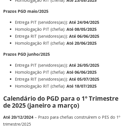
Homologação RIT (chefia):
Até 23/05/2025
Prazos
PGD maio
/2025
Entrega PIT (servidores(as)):
Até 24/
04
/202
5
Homologação PIT (chefia):
Até 08
/05
/2025
Entrega RIT (servidores(as)):
Até 06
/06
/2025
Homologação RIT (chefia):
Até 20
/06
/2025
Prazos PGD junho/2025
Entrega PIT (servidores(as)):
Até 26
/
05
/202
5
Homologação PIT (chefia):
Até 06
/06
/2025
Entrega RIT (servidores(as)):
Até
05/07
/2025
Homologação RIT (chefia):
Até 18
/07
/2025
Calendário do PGD para o 1º Trimestre
de 2025 (janeiro a março)
Até
20/12/2024
– Prazo para chefias construírem o PES do 1º
trimestre/2025