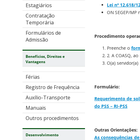
Estagiários
Lei nº 12.618/1
ON SEGEP/MP nº
Contratação
Temporária
Formulários de
Procedimento operac
Admissão
Preenche o
for
2. A COASQ, ao 
Benefícios, Direitos e
Vantagens
O(a) servidor(a
Férias
Registro de Frequência
Formulário:
Auxílio-Transporte
Requerimento de soli
do PSS – RI-PSS
Manuais
Outros procedimentos
Outras Orientações:
Desenvolvimento
As consequências de 