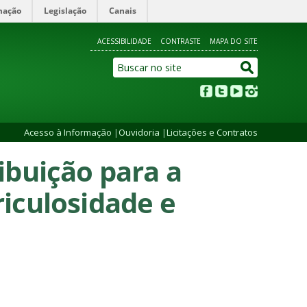
mação
Legislação
Canais
ACESSIBILIDADE
CONTRASTE
MAPA DO SITE
Acesso à Informação
|
Ouvidoria
|
Licitações e Contratos
ibuição para a
riculosidade e