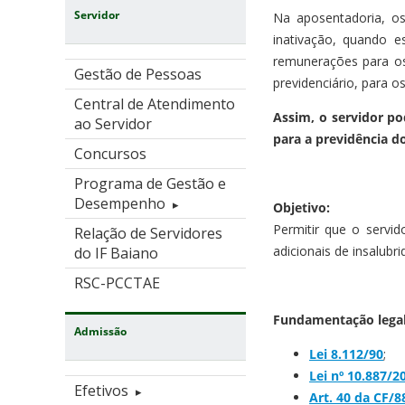
Servidor
Na aposentadoria, o
inativação, quando e
remunerações para os 
Gestão de Pessoas
previdenciário, para os
Central de Atendimento
Assim, o servidor po
ao Servidor
para a previdência do
Concursos
Programa de Gestão e
Desempenho
Objetivo:
Permitir que o servid
Relação de Servidores
adicionais de insalubr
do IF Baiano
RSC-PCCTAE
Fundamentação legal
Admissão
Lei 8.112/90
;
Lei nº 10.887/2
Efetivos
Art. 40 da CF/8