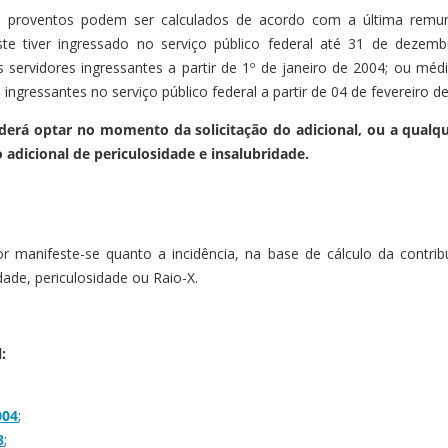
s proventos podem ser calculados de acordo com a última remun
ste tiver ingressado no serviço público federal até 31 de deze
servidores ingressantes a partir de 1º de janeiro de 2004; ou méd
 ingressantes no serviço público federal a partir de 04 de fevereiro d
derá optar no momento da solicitação do adicional, ou a qualqu
 adicional de periculosidade e insalubridade.
or manifeste-se quanto a incidência, na base de cálculo da contr
idade, periculosidade ou Raio-X.
:
004
;
8
;