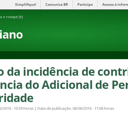
Simplifique!
Comunica BR
Participe
Acesso à infor
ra o rodapé [4]
aiano
o da incidência de contr
ncia do Adicional de Pe
ridade
6/2016 - 10:39 horas | Data de publicação: 06/06/2016 - 11:06 horas