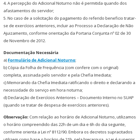
4. A percepção do Adicional Noturno não é permitida quando dos
afastamentos do servidor;
5. No caso de a solicitação do pagamento do referido beneficio tratar-
se de exercícios anteriores, incluir ao Processo a Declaração de Não
Ajuizamento, conforme orientação da Portaria Conjunta nº 02 de 30
de Novembro de 2012.
Documentação Necessária
a)
Formulário de Adicional Noturno
;
b) Cópia da Folha de Frequência (com confere com o original)
completa, assinada pelo servidor e pela Chefia Imediata;
c) Memorando da Chefia Imediata ratificando o direito e declarando a
necessidade do serviço em hora noturna;
d)
Declaração de Exercícios Anteriores – Documento Interno no SUAP
(quando se tratar de despesa de exercícios anteriores).
Observação:
Com relação ao horário de Adicional Noturno, utilizamos
o horário compreendido das 22h de um dia e 6h do dia seguinte,
conforme orienta a Lei nº 8112/90. Embora os decretos supracitados
utilizem como base o horário de 21h, pela hierarquia, a Lei é superior