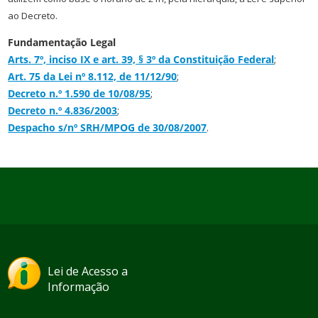
ao Decreto.
Fundamentação Legal
Arts. 7º, inciso IX e art. 39, § 3º da Constituição Federal
;
Art. 75 da Lei nº 8.112, de 11/12/90
;
Decreto n.º 1.590 de 10/08/95
;
Decreto n.º 4.836/2003
;
Despacho s/nº SRH/MPOG de 30/08/2007
.
Lei de Acesso a
Informação