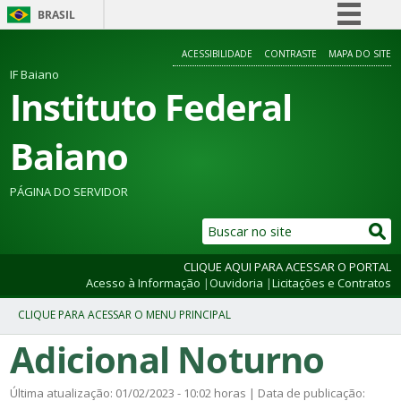
BRASIL
Simplifique!
ACESSIBILIDADE
CONTRASTE
MAPA DO SITE
Comunica BR
IF Baiano
Instituto Federal
Participe
Acesso à informação
Baiano
Legislação
Canais
PÁGINA DO SERVIDOR
CLIQUE AQUI PARA ACESSAR O PORTAL
Acesso à Informação
|
Ouvidoria
|
Licitações e Contratos
Adicional Noturno
Última atualização: 01/02/2023 - 10:02 horas | Data de publicação: