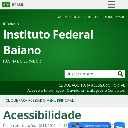
BRASIL
Simplifique!
ACESSIBILIDADE
CONTRASTE
MAPA DO SITE
Comunica BR
IF Baiano
Instituto Federal
Participe
Acesso à informação
Baiano
Legislação
Canais
PÁGINA DO SERVIDOR
CLIQUE AQUI PARA ACESSAR O PORTAL
Acesso à Informação
|
Ouvidoria
|
Licitações e Contratos
Acessibilidade
Última atualização: 10/11/2015 - 14:35 horas | Data de publicação: