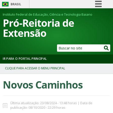
BRASIL
Simplifique!
Instituto Federal de Educação, Ciência e Tecnologia Baiano
Pró-Reitoria de
Comunica BR
Extensão
Participe
Acesso à informação
Legislação
Canais
IR PARA O PORTAL PRINCIPAL
Novos Caminhos
Última atualização: 23/08/2024 - 13:48 horas | Data de
publicação: 08/10/2020 - 22:29 horas