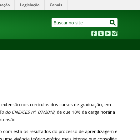
mação
Legislação
Canais
de extensão nos currículos dos cursos de graduação, em
ção do CNE/CES nº. 07/2018,
de que 10% da carga horária
extensão.
do com esta os resultados do processo de aprendizagem e
s uma vivência teórico-prática mais intensa que consolide