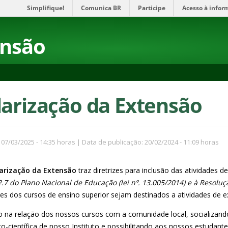
Simplifique!
Comunica BR
Participe
Acesso à infor
ensão
larização da Extensão
 07/03/2025 - 14:35 horas | Data de publicação: 20/02/2024 - 11:09 horas
ularização da Extensão
traz diretrizes para inclusão das atividades 
.7 do Plano Nacional de Educação (lei nº. 13.005/2014) e à Resolu
res dos cursos de ensino superior sejam destinados a atividades de 
 na relação dos nossos cursos com a comunidade local, socializan
científica de nosso Instituto e possibilitando aos nossos estudante