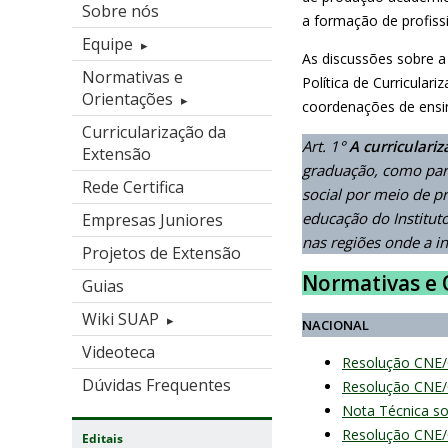
Sobre nós
a formação de profiss
Equipe
As discussões sobre a
Normativas e
Política de Curricula
Orientações
coordenações de ensin
Curricularização da
Art. 1°
A curriculari
Extensão
graduação, como part
Rede Certifica
social por meio de p
educação do Institut
Empresas Juniores
nas regiões onde a in
Projetos de Extensão
Normativas e 
Guias
Wiki SUAP
NACIONAL
Videoteca
Resolução CNE/C
Dúvidas Frequentes
Resolução CNE/
Nota Técnica s
Resolução CNE/
Editais