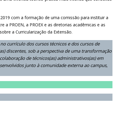
em 2019 com a formação de uma comissão para instituir a
tre a PROEN, a PROEX e as diretorias acadêmicas e as
obre a Curricularização da Extensão.
 no currículo dos cursos técnicos e dos cursos de
as) discentes, sob a perspectiva de uma transformação
colaboração de técnicos(as) administrativos(as) em
desenvolvidos junto à comunidade externa ao campus,