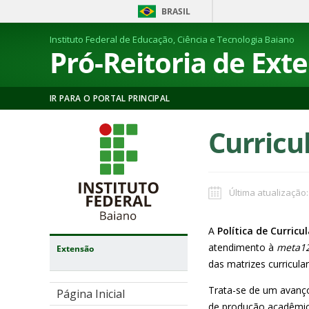
BRASIL
Instituto Federal de Educação, Ciência e Tecnologia Baiano
Pró-Reitoria de Ext
IR PARA O PORTAL PRINCIPAL
Curricu
Última atualização:
A
Política de Curric
atendimento à
meta12
Extensão
das matrizes curricula
Trata-se de um avanço
Página Inicial
de produção acadêmico-