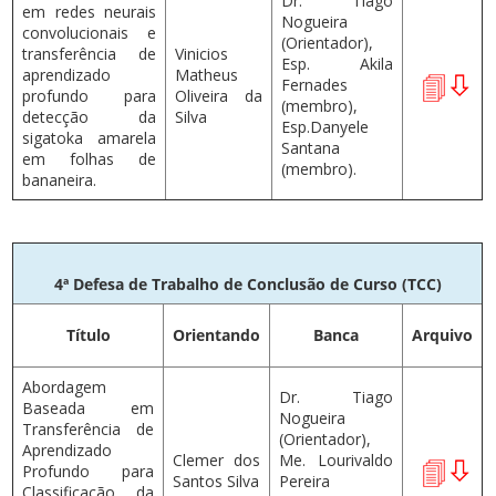
Dr. Tiago
em redes neurais
Nogueira
convolucionais e
(Orientador),
transferência de
Vinicios
Esp. Akila
aprendizado
Matheus
Fernades
profundo para
Oliveira da
(membro),
detecção da
Silva
Esp.Danyele
sigatoka amarela
Santana
em folhas de
(membro).
bananeira.
4ª Defesa de Trabalho de Conclusão de Curso (TCC)
Título
Orientando
Banca
Arquivo
Abordagem
Dr. Tiago
Baseada em
Nogueira
Transferência de
(Orientador),
Aprendizado
Clemer dos
Me. Lourivaldo
Profundo para
Santos Silva
Pereira
Classificação da