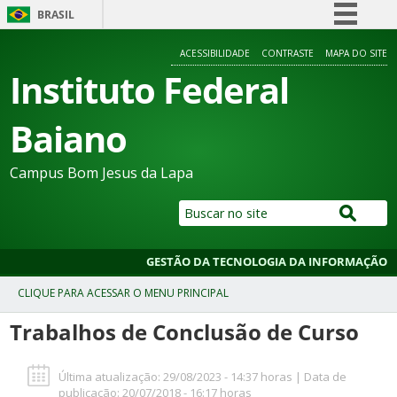
BRASIL
Simplifique!
ACESSIBILIDADE
CONTRASTE
MAPA DO SITE
Comunica BR
Instituto Federal
Participe
Baiano
Acesso à informação
Legislação
Campus Bom Jesus da Lapa
Canais
GESTÃO DA TECNOLOGIA DA INFORMAÇÃO
Trabalhos de Conclusão de Curso
Última atualização: 29/08/2023 - 14:37 horas | Data de
publicação: 20/07/2018 - 16:17 horas