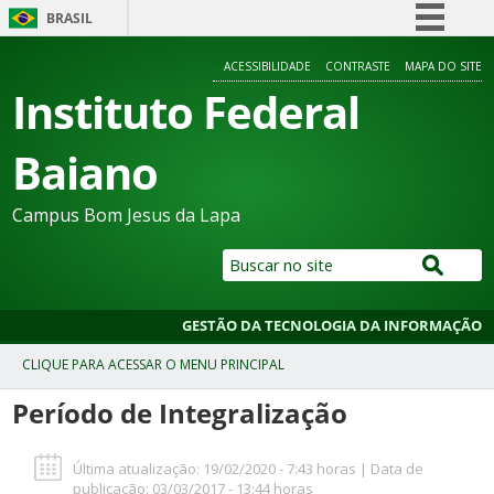
BRASIL
Simplifique!
ACESSIBILIDADE
CONTRASTE
MAPA DO SITE
Comunica BR
Instituto Federal
Participe
Baiano
Acesso à informação
Legislação
Campus Bom Jesus da Lapa
Canais
GESTÃO DA TECNOLOGIA DA INFORMAÇÃO
Período de Integralização
Última atualização: 19/02/2020 - 7:43 horas | Data de
publicação: 03/03/2017 - 13:44 horas