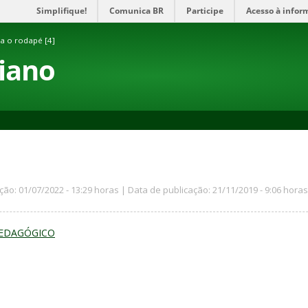
Simplifique!
Comunica BR
Participe
Acesso à infor
ra o rodapé [4]
aiano
ção: 01/07/2022 - 13:29 horas | Data de publicação: 21/11/2019 - 9:06 horas
PEDAGÓGICO