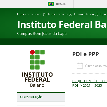
BRASIL
Ir para o conteúdo [1]
Ir para o menu [2]
Ir para a busca [3]
Ir pa
Instituto Federal B
Campus Bom Jesus da Lapa
PDI e PPP
Última atualiza
PROJETO POLÍTICO 
PDI -> 2021 – 2025
APRESENTAÇÃO