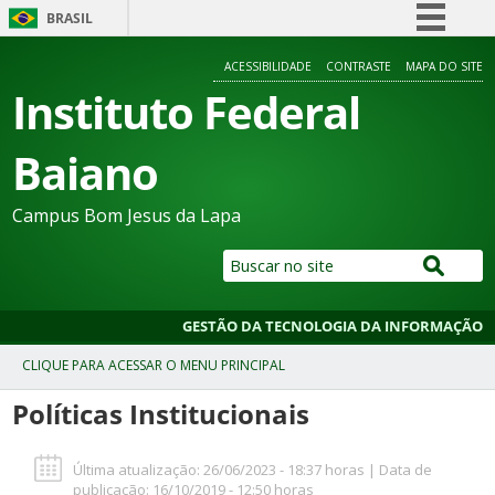
BRASIL
Simplifique!
ACESSIBILIDADE
CONTRASTE
MAPA DO SITE
Comunica BR
Instituto Federal
Participe
Baiano
Acesso à informação
Legislação
Campus Bom Jesus da Lapa
Canais
GESTÃO DA TECNOLOGIA DA INFORMAÇÃO
Políticas Institucionais
Última atualização: 26/06/2023 - 18:37 horas | Data de
publicação: 16/10/2019 - 12:50 horas