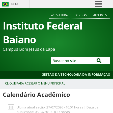
BRASIL
Simplifique!
ACESSIBILIDADE
CONTRASTE
MAPA DO SITE
Comunica BR
Instituto Federal
Participe
Baiano
Acesso à informação
Legislação
Campus Bom Jesus da Lapa
Canais
GESTÃO DA TECNOLOGIA DA INFORMAÇÃO
Calendário Acadêmico
Última atualização: 27/07/2026 - 10:01 horas | Data de
publicação: 08/04/2019 - 8:27 horas