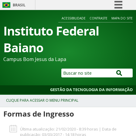
BRASIL
Simplifique!
ACESSIBILIDADE
CONTRASTE
MAPA DO SITE
Comunica BR
Instituto Federal
Participe
Baiano
Acesso à informação
Legislação
Campus Bom Jesus da Lapa
Canais
GESTÃO DA TECNOLOGIA DA INFORMAÇÃO
Formas de Ingresso
Última atualização: 21/02/2020 - 8:39 horas | Data de
publicação: 03/03/2017 - 14:18 horas