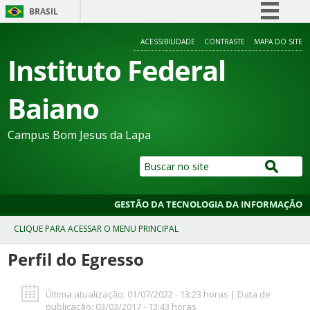
BRASIL
Simplifique!
ACESSIBILIDADE
CONTRASTE
MAPA DO SITE
Comunica BR
Instituto Federal
Participe
Baiano
Acesso à informação
Legislação
Campus Bom Jesus da Lapa
Canais
GESTÃO DA TECNOLOGIA DA INFORMAÇÃO
Perfil do Egresso
Última atualização: 01/07/2022 - 13:23 horas | Data de
publicação: 03/03/2017 - 13:43 horas