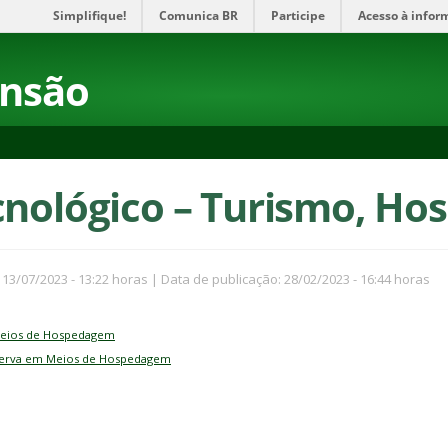
Simplifique!
Comunica BR
Participe
Acesso à infor
ensão
cnológico – Turismo, Hos
 13/07/2023 - 13:22 horas | Data de publicação: 28/02/2023 - 16:44 horas
Meios de Hospedagem
serva em Meios de Hospedagem