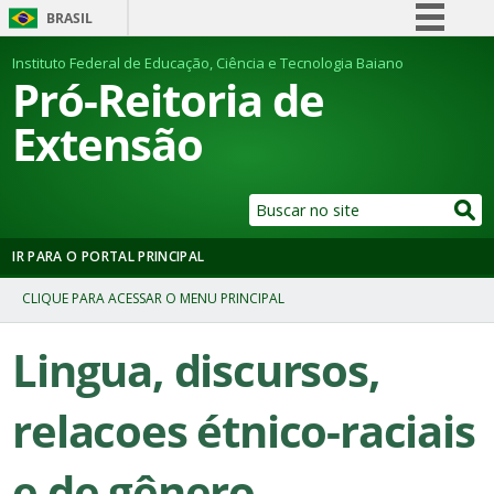
BRASIL
Simplifique!
Instituto Federal de Educação, Ciência e Tecnologia Baiano
Pró-Reitoria de
Comunica BR
Extensão
Participe
Acesso à informação
Legislação
Canais
IR PARA O PORTAL PRINCIPAL
Lingua, discursos,
relacoes étnico-raciais
e de gênero.