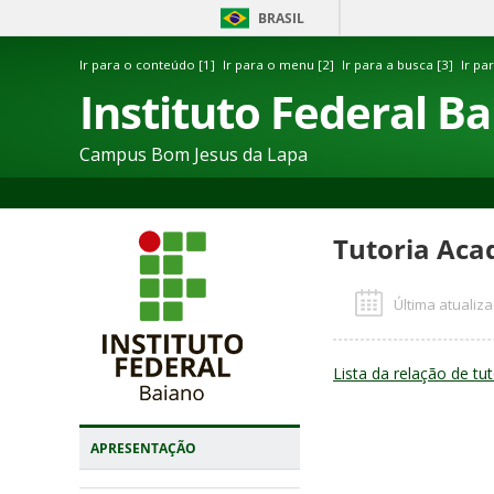
BRASIL
Ir para o conteúdo [1]
Ir para o menu [2]
Ir para a busca [3]
Ir pa
Instituto Federal B
Campus Bom Jesus da Lapa
Tutoria Aca
Última atualiza
Lista da relação de tu
APRESENTAÇÃO