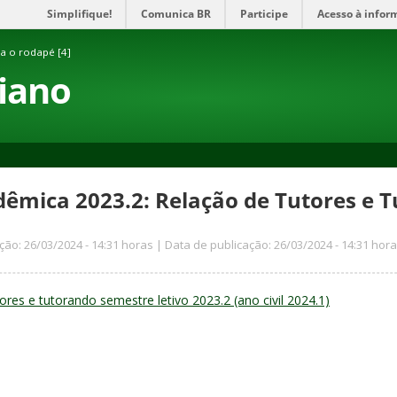
Simplifique!
Comunica BR
Participe
Acesso à infor
ra o rodapé [4]
aiano
dêmica 2023.2: Relação de Tutores e 
ção: 26/03/2024 - 14:31 horas | Data de publicação: 26/03/2024 - 14:31 hor
tores e tutorando semestre letivo 2023.2 (ano civil 2024.1)