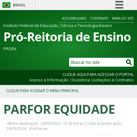
BRASIL
Simplifique!
ACESSIBILIDADE
CONTRASTE
MAPA DO SITE
Comunica BR
Instituto Federal de Educação, Ciência e Tecnologia Baiano
Pró-Reitoria de Ensino
Participe
Acesso à informação
PROEN
Legislação
Canais
CLIQUE AQUI PARA ACESSAR O PORTAL
Acesso à Informação
|
Ouvidoria
|
Licitações e Contratos
PARFOR EQUIDADE
Última atualização: 29/05/2024 - 15:32 horas | Data de publicação:
20/03/2024 - 9:44 horas