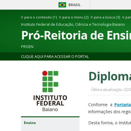
BRASIL
Ir para o conteúdo [1]
Ir para o menu [2]
Ir para a busca [3]
Ir pa
Instituto Federal de Educação, Ciência e Tecnologia Baiano
Pró-Reitoria de Ens
PROEN
CLIQUE AQUI PARA ACESSAR O PORTAL
Diplom
Última atualização: 22/
Conforme a
Portari
informações dos regist
Desta forma, o Instit
Ensino