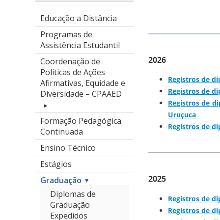
Educação a Distância
Programas de
Assistência Estudantil
2026
Coordenação de
Políticas de Ações
Registros de d
Afirmativas, Equidade e
Registros de d
Diversidade – CPAAED
Registros de d
Uruçuca
Formação Pedagógica
Registros de d
Continuada
Ensino Técnico
Estágios
2025
Graduação
Diplomas de
Registros de d
Graduação
Registros de d
Expedidos