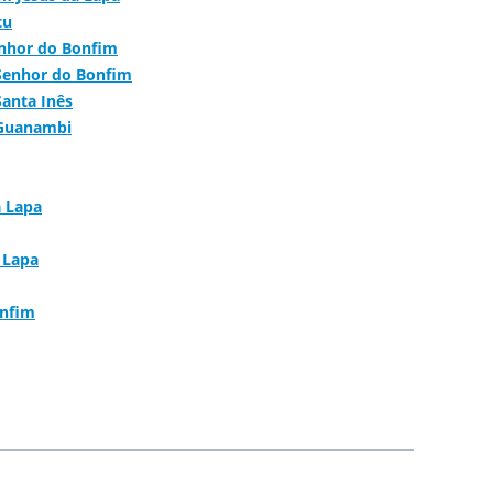
tu
enhor do Bonfim
Senhor do Bonfim
anta Inês
 Guanambi
a Lapa
 Lapa
onfim