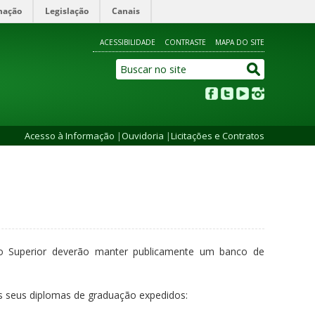
mação
Legislação
Canais
ACESSIBILIDADE
CONTRASTE
MAPA DO SITE
Acesso à Informação
|
Ouvidoria
|
Licitações e Contratos
ino Superior deverão manter publicamente um banco de
os seus diplomas de graduação expedidos: