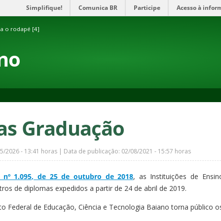
Simplifique!
Comunica BR
Participe
Acesso à infor
ra o rodapé [4]
ino
as Graduação
05/2026 - 13:41 horas | Data de publicação: 02/08/2021 - 15:57 horas
a nº 1.095, de 25 de outubro de 2018
, as Instituições de Ens
ros de diplomas expedidos a partir de 24 de abril de 2019.
uto Federal de Educação, Ciência e Tecnologia Baiano torna público 