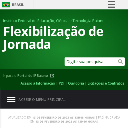
BRASIL
Simplifique!
Instituto Federal de Educação, Ciência e Tecnologia Baiano
Comunica BR
Flexibilização de
Participe
Jornada
Acesso à informação
Legislação
Canais
Ir para o
Portal do IF Baiano
Acesso à Informação
|
PDI
|
Ouvidoria
|
Licitações e Contratos
ACESSE O MENU PRINCIPAL
ATUALIZADO EM
13 DE FEVEREIRO DE 2023 ÀS 13H48 HORAS
| PÁGINA CRIADA
EM
13 DE FEVEREIRO DE 2023 ÀS 13H46 HORAS