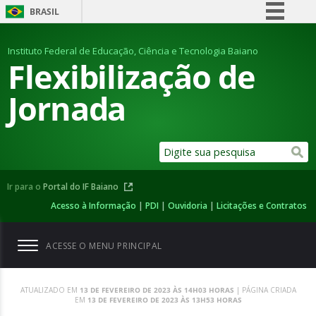
BRASIL
Simplifique!
Instituto Federal de Educação, Ciência e Tecnologia Baiano
Comunica BR
Flexibilização de
Participe
Jornada
Acesso à informação
Legislação
Canais
Ir para o
Portal do IF Baiano
Acesso à Informação
|
PDI
|
Ouvidoria
|
Licitações e Contratos
ACESSE O MENU PRINCIPAL
ATUALIZADO EM
13 DE FEVEREIRO DE 2023 ÀS 14H03 HORAS
| PÁGINA CRIADA
EM
13 DE FEVEREIRO DE 2023 ÀS 13H53 HORAS