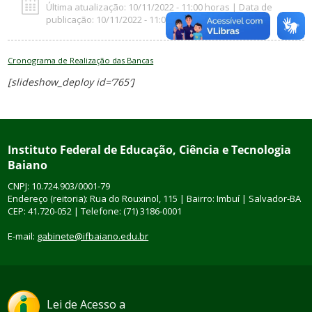
Última atualização: 10/11/2022 - 11:00 horas | Data de
publicação: 10/11/2022 - 11:00 horas
Cronograma de Realização das Bancas
[slideshow_deploy id=’765′]
Instituto Federal de Educação, Ciência e Tecnologia
Baiano
CNPJ: 10.724.903/0001-79
Endereço (reitoria): Rua do Rouxinol, 115 | Bairro: Imbuí | Salvador-BA
CEP: 41.720-052 | Telefone: (71) 3186-0001
E-mail:
gabinete@ifbaiano.edu.br
Lei de Acesso a