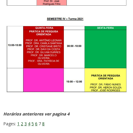
Horários anteriores ver pagina 4
Pages:
1
2
3
4
5
6
7
8