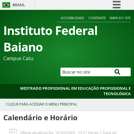
BRASIL
Simplifique!
ACESSIBILIDADE
CONTRASTE
MAPA DO SITE
Comunica BR
Instituto Federal
Participe
Baiano
Acesso à informação
Legislação
Campus Catu
Canais
MESTRADO PROFISSIONAL EM EDUCAÇÃO PROFISSIONAL E
TECNOLÓGICA
Calendário e Horário
Última atualização: 12/03/2026 - 13:27 horas | Data de