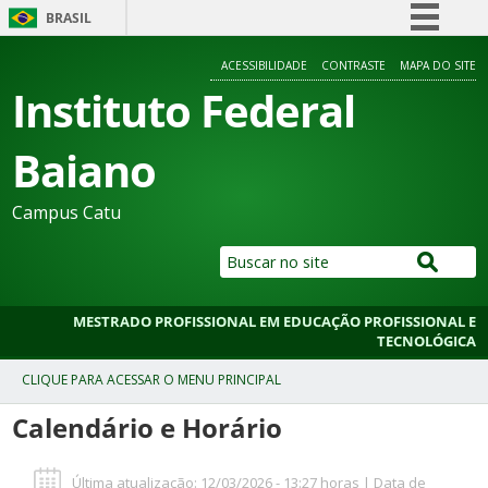
BRASIL
Simplifique!
ACESSIBILIDADE
CONTRASTE
MAPA DO SITE
Comunica BR
Instituto Federal
Participe
Baiano
Acesso à informação
Legislação
Campus Catu
Canais
MESTRADO PROFISSIONAL EM EDUCAÇÃO PROFISSIONAL E
TECNOLÓGICA
Calendário e Horário
Última atualização: 12/03/2026 - 13:27 horas | Data de