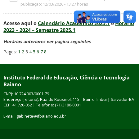
publicação: 12/03/2026 - 13:27 horas
Acesse aqui o
Calendário Acadêmico 2025.1
e
Horário
2023 – 2024 – Semestre 2025.1
Horários anteriores ver pagina seguintes
Pages:
1
2
3
4
5
6
7
8
Instituto Federal de Educação, Ciência e Tecnologia
Baiano
CNPJ: 10.724.903/0001-79
Endereço (reitoria): Rua do Rouxinol, 115 | Bairro: Imbuí | Salvador-BA
CEP: 41.720-052 | Telefone: (71) 3186-0001
E-mail:
gabinete@ifbaiano.edu.br