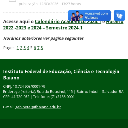
publicação: 12/03/2026 - 13:27 horas
Acesse aqui o
Calendário Acadêmico 2024.1
e
Horário
2022 -2023 e 2024 – Semestre 2024.1
Horários anteriores ver pagina seguintes
Pages:
1
2
3
4
5
6
7
8
Instituto Federal de Educação, Ciência e Tecnologia
Baiano
CNPJ: 10.724.903/0001-79
Endereço (reitoria): Rua do Rouxinol, 115 | Bairro: Imbuí | Salvador-BA
CEP: 41.720-052 | Telefone: (71) 3186-0001
E-mail:
gabinete@ifbaiano.edu.br