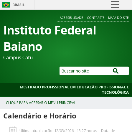
BRASIL
Simplifique!
ACESSIBILIDADE
CONTRASTE
MAPA DO SITE
Comunica BR
Instituto Federal
Participe
Baiano
Acesso à informação
Legislação
Campus Catu
Canais
MESTRADO PROFISSIONAL EM EDUCAÇÃO PROFISSIONAL E
TECNOLÓGICA
Calendário e Horário
Última atualização: 12/03/2026 - 13:27 horas | Data de