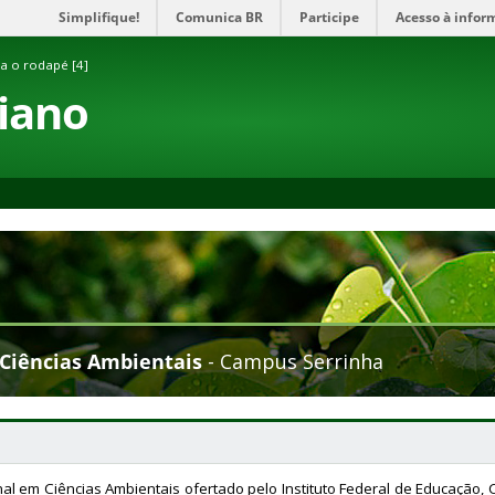
Simplifique!
Comunica BR
Participe
Acesso à infor
ra o rodapé [4]
aiano
Ciências Ambientais
- Campus Serrinha
al em Ciências Ambientais ofertado pelo Instituto Federal de Educação,