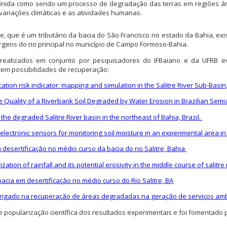
efinida como sendo um processo de degradação das terras em regiões ári
 variações climáticas e as atividades humanas.
re, que é um tributário da bacia do São Francisco no estado da Bahia, e
gens do rio principal no município de Campo Formoso-Bahia.
os realizados em conjunto por pesquisadores do IFBaiano e da UFRB 
em possibilidades de recuperação:
ication risk indicator: mapping and simulation in the Salitre River Sub-Basin
e Quality of a Riverbank Soil Degraded by Water Erosion in Brazilian Semi
 the degraded Salitre River basin in the northeast of Bahia, Brazil.
 electronic sensors for monitoring soil moisture in an experimental area in 
 desertificação no médio curso da bacia do rio Salitre, Bahia
zation of rainfall and its potential erosivity in the middle course of salitre 
cia em desertificação no médio curso do Rio Salitre, BA
irrigado na recuperação de áreas degradadas na geração de serviços am
 popularização científica dos resultados experimentais e foi fomentado