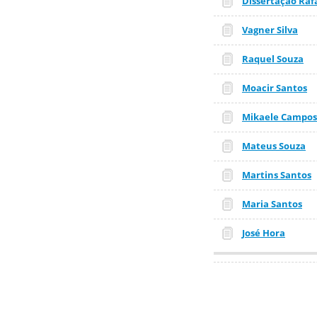
Dissertação Raf
Vagner Silva
Raquel Souza
Moacir Santos
Mikaele Campos
Mateus Souza
Martins Santos
Maria Santos
José Hora