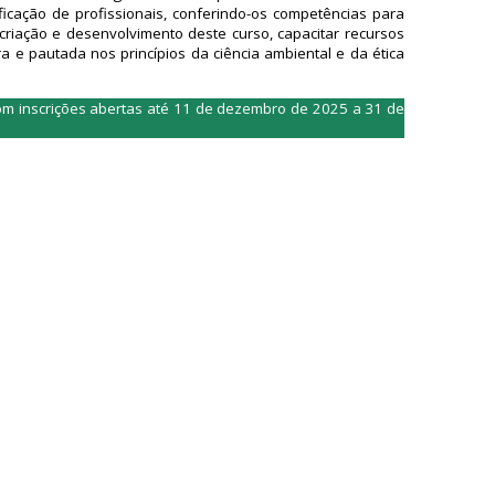
icação de profissionais, conferindo-os competências para
 criação e desenvolvimento deste curso, capacitar recursos
 e pautada nos princípios da ciência ambiental e da ética
com inscrições abertas até 11 de dezembro de 2025 a 31 de