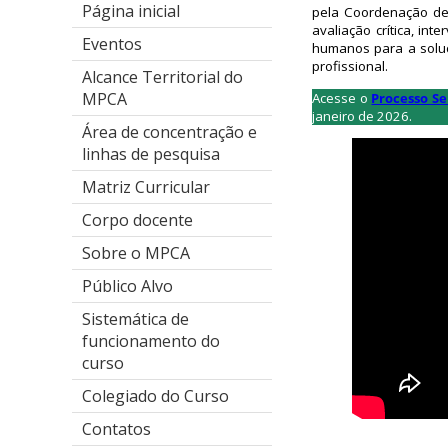
Página inicial
pela Coordenação de 
avaliação crítica, in
Eventos
humanos para a soluçã
profissional.
Alcance Territorial do
MPCA
Acesse o
Processo Se
janeiro de 2026.
Área de concentração e
linhas de pesquisa
Matriz Curricular
Corpo docente
Sobre o MPCA
Público Alvo
Sistemática de
funcionamento do
curso
Colegiado do Curso
Contatos