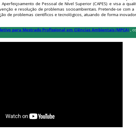
Aperfeiçoamento de Pessoal de Nível Superior (CAPES) e visa a qualif
tervenção e resolução de problemas socioambientais. Pretende-se com a
o de problemas científicos e tecnológicos, atuando de forma inovadora
letivo para Mestrado Profissional em Ciências Ambientais (MPCA)
, 