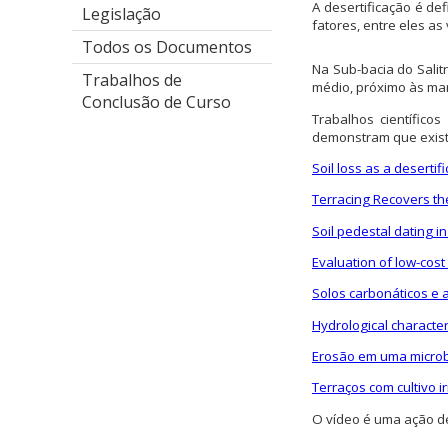
A desertificação é d
Legislação
fatores, entre eles as
Todos os Documentos
Na Sub-bacia do Salit
Trabalhos de
médio, próximo às mar
Conclusão de Curso
Trabalhos científic
demonstram que exist
Soil loss as a desertif
Terracing Recovers th
Soil pedestal dating in
Evaluation of low-cost
Solos carbonáticos e a
Hydrological characteri
Erosão em uma microba
Terraços com cultivo 
O vídeo é uma ação de