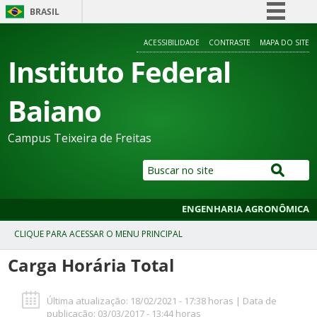
BRASIL
Simplifique!
ACESSIBILIDADE
CONTRASTE
MAPA DO SITE
Comunica BR
Instituto Federal
Participe
Baiano
Acesso à informação
Legislação
Campus Teixeira de Freitas
Canais
ENGENHARIA AGRONÔMICA
Carga Horária Total
Última atualização: 18/02/2021 - 17:38 horas | Data de
publicação: 03/03/2017 - 13:44 horas