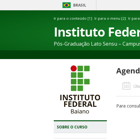
BRASIL
Ir para o conteúdo [1]
Ir para o menu [2]
Ir para
Instituto Fede
Pós-Graduação Lato Sensu – Campu
Agend
Últ
Para consul
SOBRE O CURSO