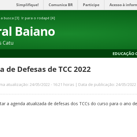
Simplifique!
Comunica BR
Participe
Acesso à infor
 a busca [3]
Ir para o rodapé [4]
ral Baiano
s Catu
EDUCAÇÃO C
a de Defesas de TCC 2022
ima atualização: 24/05/2022 - 16:21 horas | Data de publicação: 24/05/2022 
tar a agenda atualizada de defesas dos TCCs do curso para o ano d