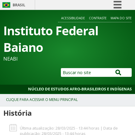
BRASIL
Simplifique!
ACESSIBILIDADE
CONTRASTE
MAPA DO SITE
Comunica BR
Instituto Federal
Participe
Baiano
Acesso à informação
Legislação
NEABI
Canais
NÚCLEO DE ESTUDOS AFRO-BRASILEIROS E INDÍGENAS
História
Última atualização: 28/03/2025 - 13:44 horas | Data de
publicação: 28/03/2025 - 13:44 horas