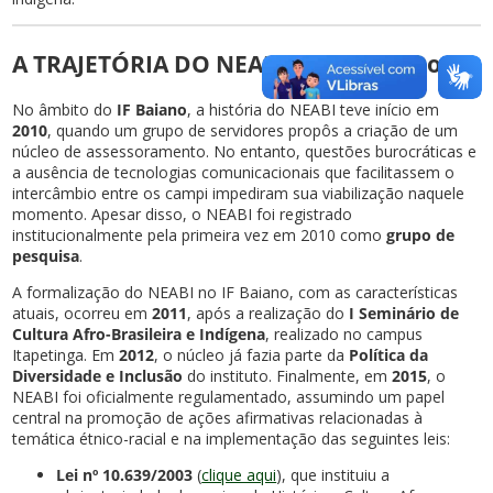
A TRAJETÓRIA DO NEABI NO IF Baiano
No âmbito do
IF Baiano
, a história do NEABI teve início em
2010
, quando um grupo de servidores propôs a criação de um
núcleo de assessoramento. No entanto, questões burocráticas e
a ausência de tecnologias comunicacionais que facilitassem o
intercâmbio entre os campi impediram sua viabilização naquele
momento. Apesar disso, o NEABI foi registrado
institucionalmente pela primeira vez em 2010 como
grupo de
pesquisa
.
A formalização do NEABI no IF Baiano, com as características
atuais, ocorreu em
2011
, após a realização do
I Seminário de
Cultura Afro-Brasileira e Indígena
, realizado no campus
Itapetinga. Em
2012
, o núcleo já fazia parte da
Política da
Diversidade e Inclusão
do instituto. Finalmente, em
2015
, o
NEABI foi oficialmente regulamentado, assumindo um papel
central na promoção de ações afirmativas relacionadas à
temática étnico-racial e na implementação das seguintes leis:
Lei nº 10.639/2003
(
clique aqui
), que instituiu a