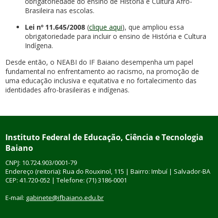
obrigatoriedade do ensino de História e Cultura Afro-
Brasileira nas escolas.
Lei nº 11.645/2008
(
clique aqui
), que ampliou essa
obrigatoriedade para incluir o ensino de História e Cultura
Indígena.
Desde então, o NEABI do IF Baiano desempenha um papel
fundamental no enfrentamento ao racismo, na promoção de
uma educação inclusiva e equitativa e no fortalecimento das
identidades afro-brasileiras e indígenas.
Instituto Federal de Educação, Ciência e Tecnologia
Baiano
CNPJ: 10.724.903/0001-79
Endereço (reitoria): Rua do Rouxinol, 115 | Bairro: Imbuí | Salvador-BA
CEP: 41.720-052 | Telefone: (71) 3186-0001
E-mail:
gabinete@ifbaiano.edu.br