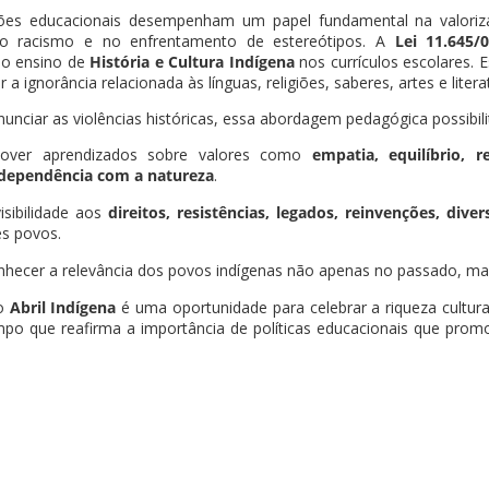
ições educacionais desempenham um papel fundamental na valoriza
o racismo e no enfrentamento de estereótipos. A
Lei 11.645/
 o ensino de
História e Cultura Indígena
nos currículos escolares. 
 a ignorância relacionada às línguas, religiões, saberes, artes e lite
unciar as violências históricas, essa abordagem pedagógica possibili
over aprendizados sobre valores como
empatia, equilíbrio, r
rdependência com a natureza
.
isibilidade aos
direitos, resistências, legados, reinvenções, dive
s povos.
hecer a relevância dos povos indígenas não apenas no passado, mas
 o
Abril Indígena
é uma oportunidade para celebrar a riqueza cultural
 que reafirma a importância de políticas educacionais que promov