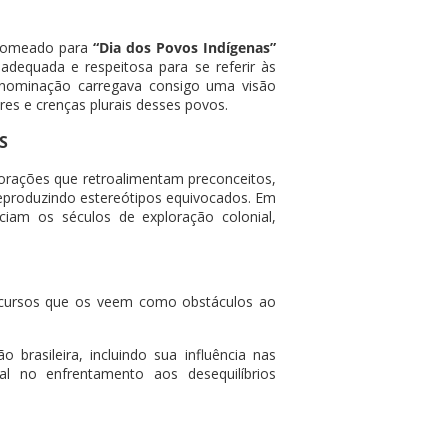
renomeado para
“Dia dos Povos Indígenas”
 adequada e respeitosa para se referir às
enominação carregava consigo uma visão
es e crenças plurais desses povos.
S
ações que retroalimentam preconceitos,
reproduzindo estereótipos equivocados. Em
iam os séculos de exploração colonial,
iscursos que os veem como obstáculos ao
brasileira, incluindo sua influência nas
ial no enfrentamento aos desequilíbrios