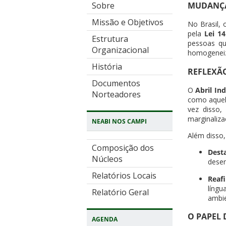
MUDANÇA
Sobre
Missão e Objetivos
No Brasil,
pela
Lei 14
Estrutura
pessoas qu
Organizacional
homogeneiza
História
REFLEXÃO
Documentos
O
Abril In
Norteadores
como aquela
vez disso,
marginaliza
NEABI NOS CAMPI
Além disso, 
Composição dos
Desta
Núcleos
desen
Relatórios Locais
Reaf
líng
Relatório Geral
ambie
O PAPEL 
AGENDA