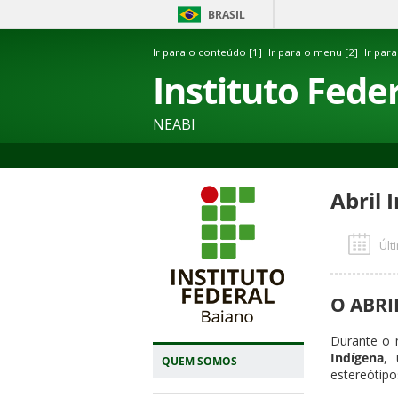
BRASIL
Ir para o conteúdo [1]
Ir para o menu [2]
Ir para
Instituto Fede
NEABI
Abril 
Últ
O ABRI
Durante o 
Indígena
, 
QUEM SOMOS
estereótipo