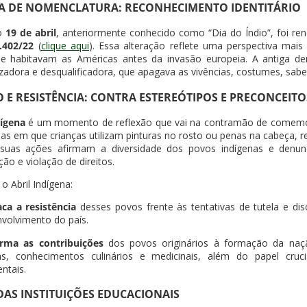
 DE NOMENCLATURA: RECONHECIMENTO IDENTITÁRIO
 o
19 de abril
, anteriormente conhecido como “Dia do Índio”, foi 
.402/22
(
clique aqui
). Essa alteração reflete uma perspectiva mais
e habitavam as Américas antes da invasão europeia. A antiga d
dora e desqualificadora, que apagava as vivências, costumes, saber
 E RESISTÊNCIA: CONTRA ESTEREÓTIPOS E PRECONCEITO
dígena
é um momento de reflexão que vai na contramão de comemor
s em que crianças utilizam pinturas no rosto ou penas na cabeça, 
 suas ações afirmam a diversidade dos povos indígenas e denunc
ção e violação de direitos.
o Abril Indígena:
ca a resistência
desses povos frente às tentativas de tutela e d
volvimento do país.
irma as contribuições
dos povos originários à formação da nação 
uas, conhecimentos culinários e medicinais, além do papel cruc
ntais.
DAS INSTITUIÇÕES EDUCACIONAIS