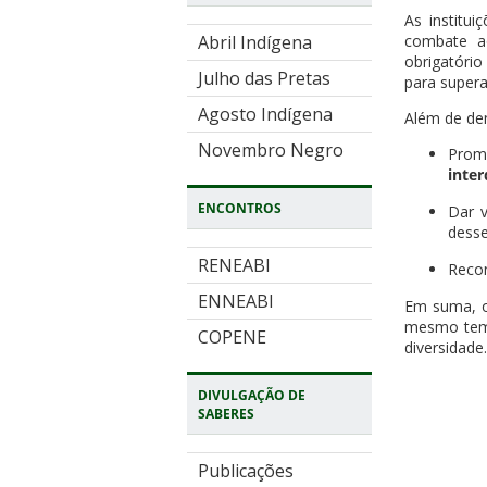
As institu
combate a
Abril Indígena
obrigatório
Julho das Pretas
para superar
Agosto Indígena
Além de den
Novembro Negro
Prom
inte
ENCONTROS
Dar v
desse
RENEABI
Recon
ENNEABI
Em suma,
mesmo tempo
COPENE
diversidade.
DIVULGAÇÃO DE
SABERES
Publicações