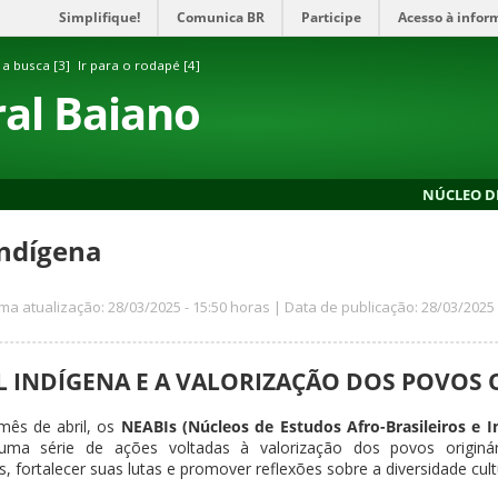
Simplifique!
Comunica BR
Participe
Acesso à infor
 a busca [3]
Ir para o rodapé [4]
ral Baiano
NÚCLEO DE
Indígena
ima atualização: 28/03/2025 - 15:50 horas | Data de publicação: 28/03/2025 
L INDÍGENA E A VALORIZAÇÃO DOS POVOS 
mês de abril, os
NEABIs (Núcleos de Estudos Afro-Brasileiros e I
uma série de ações voltadas à valorização dos povos originár
s, fortalecer suas lutas e promover reflexões sobre a diversidade cul