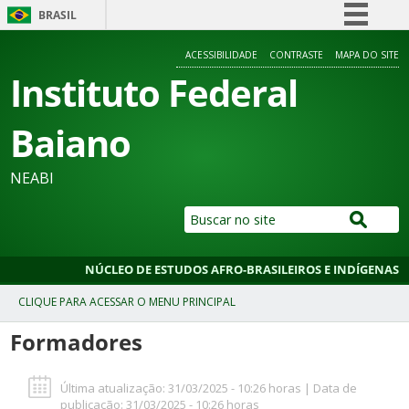
BRASIL
Simplifique!
ACESSIBILIDADE
CONTRASTE
MAPA DO SITE
Comunica BR
Instituto Federal
Participe
Baiano
Acesso à informação
Legislação
NEABI
Canais
NÚCLEO DE ESTUDOS AFRO-BRASILEIROS E INDÍGENAS
Formadores
Última atualização: 31/03/2025 - 10:26 horas | Data de
publicação: 31/03/2025 - 10:26 horas