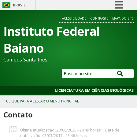
BRASIL
Simplifique!
ACESSIBILIDADE
CONTRASTE
MAPA DO SITE
Comunica BR
Instituto Federal
Participe
Baiano
Acesso à informação
Legislação
Campus Santa Inês
Canais
LICENCIATURA EM CIÊNCIAS BIOLÓGICAS
Contato
Última atualização: 28/06/2025 - 20:49 horas | Data de
publicação: 03/03/2017 - 13:46 horas