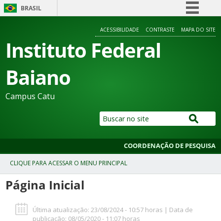
BRASIL
Simplifique!
ACESSIBILIDADE
CONTRASTE
MAPA DO SITE
Comunica BR
Instituto Federal
Participe
Baiano
Acesso à informação
Legislação
Campus Catu
Canais
COORDENAÇÃO DE PESQUISA
Página Inicial
Última atualização: 23/08/2024 - 10:57 horas | Data de
publicação: 08/05/2020 - 11:07 horas