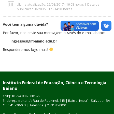
Última atualização: 29/08/2017 - 16:08 horas | Data de
publicação: 02/08/2017 - 14:01 horas
Você tem alguma dúvida?
Por favor, nos envie sua mensagem através do e-mail abaixo:
ingressos@ifbaiano.edu.br
Responderemos logo mais!
Instituto Federal de Educação, Ciência e Tecnologia
Baiano
CNPJ: 10.724.903/0001-79
Endereço (reitoria): Rua do Rouxinol, 115 | Bairro: Imbuí | Salvador-BA
CEP: 41.720-052 | Telefone: (71) 3186-0001