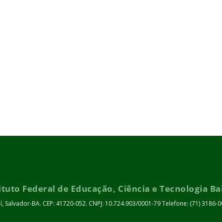
ituto Federal de Educação, Ciência e Tecnologia B
uí, Salvador-BA. CEP: 41720-052. CNPJ: 10.724.903/0001-79 Telefone: (71) 3186-0