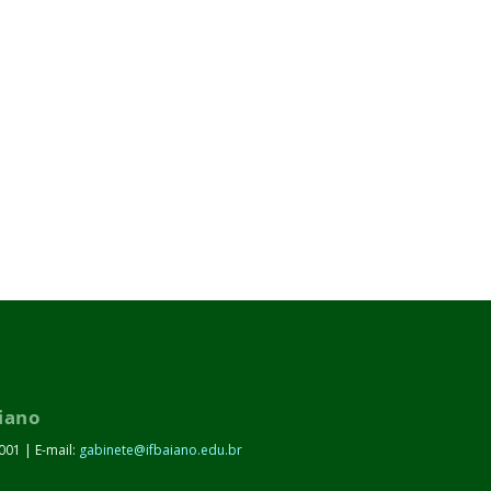
aiano
001 | E-mail:
gabinete@ifbaiano.edu.br