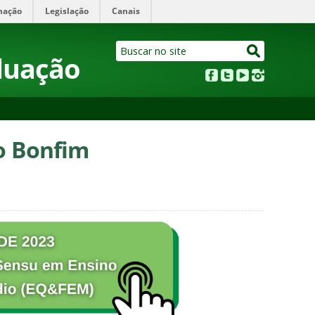
mação
Legislação
Canais
aduação
o Bonfim