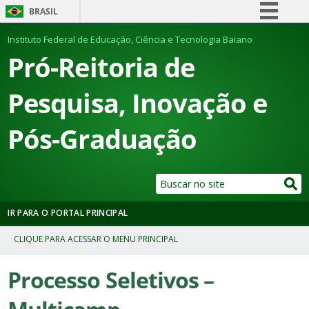
BRASIL
Simplifique!
Instituto Federal de Educação, Ciência e Tecnologia Baiano
Pró-Reitoria de
Comunica BR
Participe
Pesquisa, Inovação e
Acesso à informação
Legislação
Pós-Graduação
Canais
IR PARA O PORTAL PRINCIPAL
Processo Seletivos –