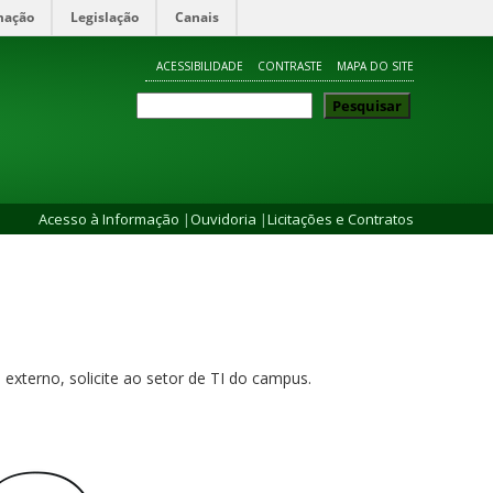
mação
Legislação
Canais
ACESSIBILIDADE
CONTRASTE
MAPA DO SITE
Pesquisar
Pesquisar
Acesso à Informação
|
Ouvidoria
|
Licitações e Contratos
externo, solicite ao setor de TI do campus.