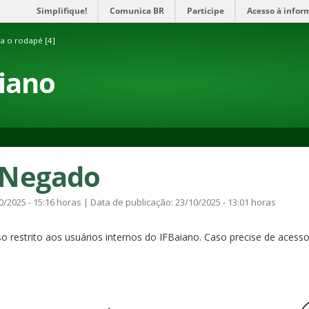
Simplifique!
Comunica BR
Participe
Acesso à infor
ra o rodapé [4]
aiano
 Negado
0/2025 - 15:16 horas | Data de publicação: 23/10/2025 - 13:01 horas
 restrito aos usuários internos do IFBaiano. Caso precise de acesso 