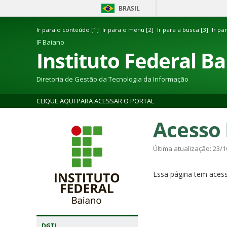
BRASIL
Ir para o conteúdo [1]
Ir para o menu [2]
Ir para a busca [3]
Ir pa
IF Baiano
Instituto Federal B
Diretoria de Gestão da Tecnologia da Informação
CLIQUE AQUI PARA ACESSAR O PORTAL
Acesso
Última atualização: 23/1
Essa página tem acesso
DGTI